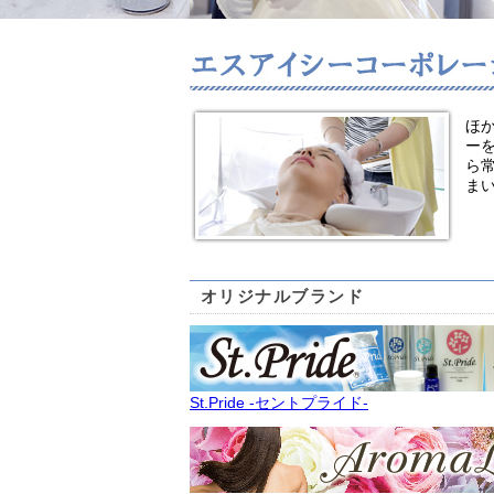
ほ
ー
ら
ま
オリジナルブランド
St.Pride -セントプライド-